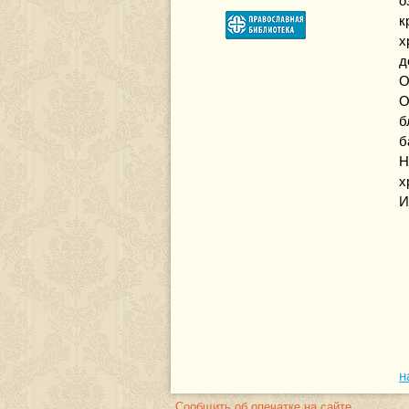
о
к
х
д
О
О
б
б
Н
х
И
н
Сообщить об опечатке на сайте