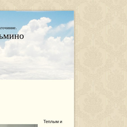
агочиние.
зьмино
Теплым и