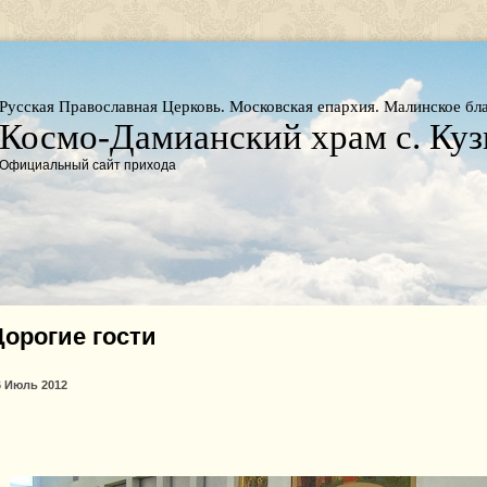
Русская Православная Церковь. Московская епархия. Малинское бл
Космо-Дамианский храм с. Ку
Официальный сайт прихода
Дорогие гости
6 Июль 2012