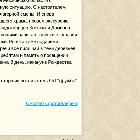
а Московской области с
ную ситуацию. С настоятелем
лагерной смены. И снова
ашего храма, провел экскурсию.
 чудотворцев Косьмы и Дамиана.
лающими записал записки о здравии
чки. Ребята тоже подарили
ечи все пили чай в тени деревьев.
 ребятам и память о посещении
венный день, накануне Рождества
 старший воспитатель ОЛ "Дружба"
Cмотреть фотогалерею